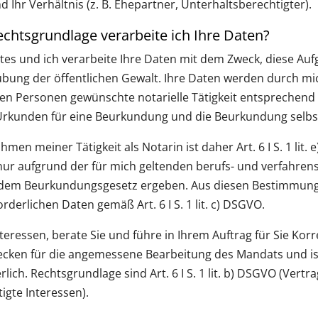
Ihr Verhältnis (z. B. Ehepartner, Unterhaltsberechtigter).
chtsgrundlage verarbeite ich Ihre Daten?
Amtes und ich verarbeite Ihre Daten mit dem Zweck, diese A
sübung der öffentlichen Gewalt. Ihre Daten werden durch mic
gten Personen gewünschte notarielle Tätigkeit entsprechen
n Urkunden für eine Beurkundung und die Beurkundung selbs
en meiner Tätigkeit als Notarin ist daher Art. 6 I S. 1 lit.
r aufgrund der für mich geltenden berufs- und verfahrens
em Beurkundungsgesetz ergeben. Aus diesen Bestimmungen 
rderlichen Daten gemäß Art. 6 I S. 1 lit. c) DSGVO.
Interessen, berate Sie und führe in Ihrem Auftrag für Sie K
ecken für die angemessene Bearbeitung des Mandats und ist 
. Rechtsgrundlage sind Art. 6 I S. 1 lit. b) DSGVO (Vertragse
tigte Interessen).